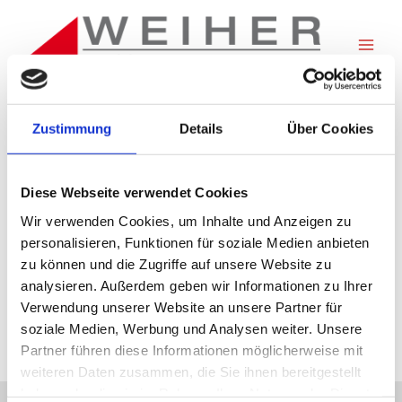
Zum
Inhalt
springen
RAUMAUSSTATTER MICHAEL WEIHER
Zustimmung
Details
Über Cookies
Unser Unternehmen wurde 1976 in Oer-Erkenschwick
gegründet. Vor mehr 25 Jahren eröffneten wir unsere
Polsterwerkstatt. Seit mehr als 20 Jahren haben wir
Diese Webseite verwendet Cookies
Erfahrung in Insektenschutz. Wir sind ein
Wir verwenden Cookies, um Inhalte und Anzeigen zu
Innungsfachbetrieb. Wir sind qualifizierter
personalisieren, Funktionen für soziale Medien anbieten
Ausbildungsbetrieb. Ich bin selbstständiger Raumausstatter
zu können und die Zugriffe auf unsere Website zu
und Raumerfüller im Ruhrgebiet. Wir polstern und dekorieren
in unserem Betrieb in Herten. Wir sind Ansprechpartner für
analysieren. Außerdem geben wir Informationen zu Ihrer
Ihre Lebens- und Arbeitsräume. Wir planen und realisieren
Verwendung unserer Website an unsere Partner für
textile Lösungen nach Ihren persöhnlichen Bedürfnissen.
soziale Medien, Werbung und Analysen weiter. Unsere
Geführt von Raumausstatter-Meister Michael Weiher.
Partner führen diese Informationen möglicherweise mit
weiteren Daten zusammen, die Sie ihnen bereitgestellt
haben oder die sie im Rahmen Ihrer Nutzung der Dienste